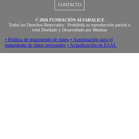
CONTACTO
© 2026 FUNDACIÓN ALVARALICE
Todos los Derechos Reservados - Prohibida su reproducción parcial o
total Diseñado y Desarrollado por
Mindsas
• Politica de tratamiento de datos
• Autorización para el
tratamiento de datos personales
• Actualización en ESAL