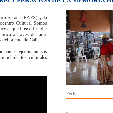
A RECUPERACIÓN DE LA MEMORIA H
rica Sesana (FAES) y la
ocentro Cultural Somos
íficos” que buscó brindar
rica a través del arte,
del oriente de Cali.
cipantes ejercitaran sus
conocimientos culturales
Fecha