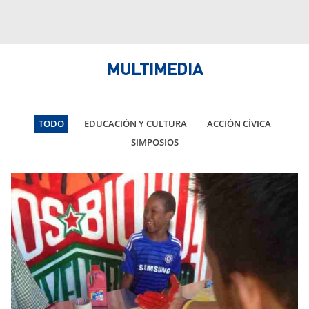
La
“L
He
Val
MULTIMEDIA
TODO
EDUCACIÓN Y CULTURA
ACCIÓN CÍVICA
SIMPOSIOS