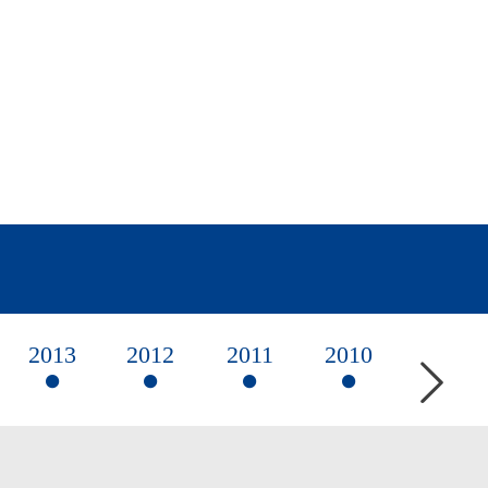
Partic
se cer
LEER 
2013
2012
2011
2010
2009