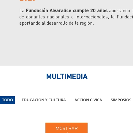
La
Fundación Alvaralice cumple 20 años
aportando a
de donantes nacionales e internacionales, la Funda
aportando al desarrollo de la región.
MULTIMEDIA
TODO
EDUCACIÓN Y CULTURA
ACCIÓN CÍVICA
SIMPOSIOS
he Somos Pacífico
Premio Cívico
 Justicia Restaurativa
Birretes Al Cie
ouse Club de Amigos
Noche Somos Pací
Club de Amigos Somos
MOSTRAR