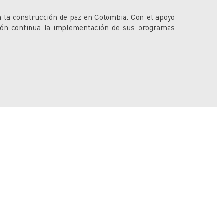
 la construcción de paz en Colombia. Con el apoyo
ción continua la implementación de sus programas
Somos Pacífico
lo
Reporteritos Al Derecho
fico
Pasarela de la Inclusión